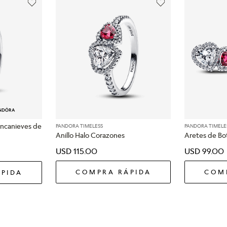
lancanieves de
PANDORA TIMELESS
PANDORA TIMELE
Anillo Halo Corazones
Aretes de Bo
USD
115
.
00
USD
99
.
00
COMPRA RÁPIDA
COM
PIDA