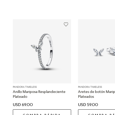
PANDORA TIMELESS
PANDORA TIMELESS
Anillo Mariposa Resplandeciente
Aretes de botón Mari
Plateado
Plateados
USD
69
.
00
USD
59
.
00
COMPRA RÁPIDA
COMPRA RÁ