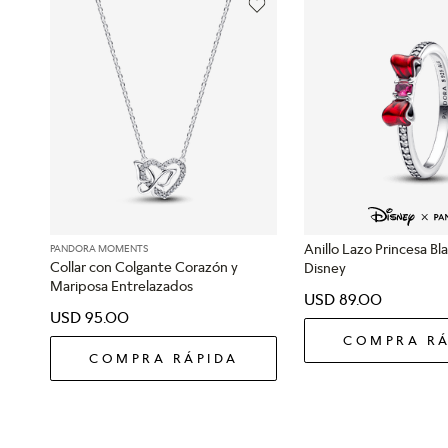
Anillo Lazo Princesa B
PANDORA MOMENTS
Collar con Colgante Corazón y
Disney
Mariposa Entrelazados
USD
89
.
00
USD
95
.
00
COMPRA RÁ
COMPRA RÁPIDA