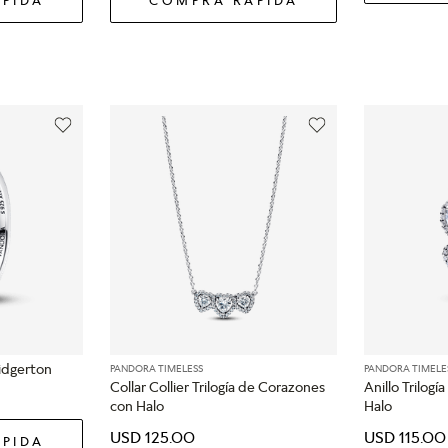
ridgerton
PANDORA TIMELESS
PANDORA TIMELE
Collar Collier Trilogía de Corazones
Anillo Trilog
con Halo
Halo
USD
125
.
00
USD
115
.
00
PIDA