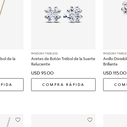
PANDORA TIMELESS
PANDORA TIMELE
bol de la
Aretes de Botón Trébol de la Suerte
Anillo Divisib
Reluciente
Brillante
USD
95
.
00
USD
115
.
00
PIDA
COMPRA RÁPIDA
COM