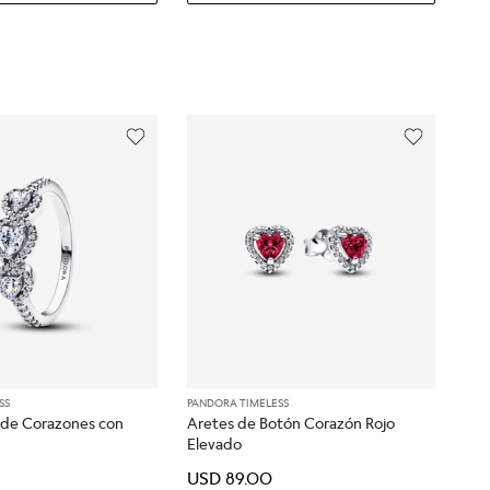
SS
PANDORA TIMELESS
ía de Corazones con
Aretes de Botón Corazón Rojo
Elevado
USD
89
.
00