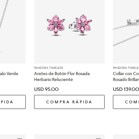
PANDORA TIMELESS
PANDORA TIMELE
Halo Verde
Aretes de Botón Flor Rosada
Collar con Co
Herbario Reluciente
Rosado Brilla
USD
95
.
00
USD
139
.
0
PIDA
COMPRA RÁPIDA
COM