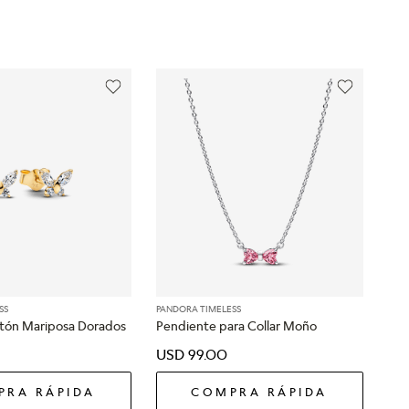
SS
PANDORA TIMELESS
tón Mariposa Dorados
Pendiente para Collar Moño
USD
99
.
00
PRA RÁPIDA
COMPRA RÁPIDA