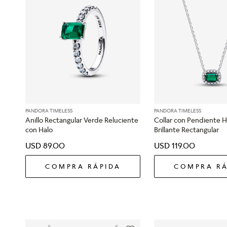
PANDORA TIMELESS
PANDORA TIMELESS
Anillo Rectangular Verde Reluciente
Collar con Pendiente 
con Halo
Brillante Rectangular
USD
89
.
00
USD
119
.
00
COMPRA RÁPIDA
COMPRA RÁ