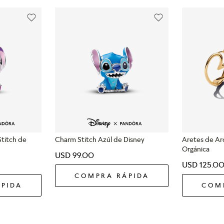
Stitch de
Charm Stitch Azúl de Disney
Aretes de A
Orgánica
USD
99
.
00
USD
125
.
0
COMPRA RÁPIDA
PIDA
COM