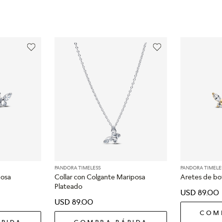
PANDORA TIMELESS
PANDORA TIMELE
posa
Collar con Colgante Mariposa
Aretes de bo
Plateado
USD
89
.
00
USD
89
.
00
COM
PIDA
COMPRA RÁPIDA