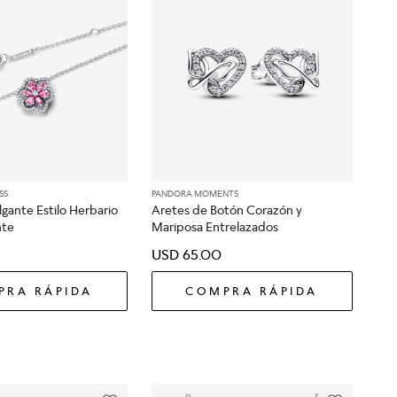
SS
PANDORA MOMENTS
lgante Estilo Herbario
Aretes de Botón Corazón y
nte
Mariposa Entrelazados
0
USD
65
.
00
PRA RÁPIDA
COMPRA RÁPIDA