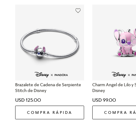
Brazalete de Cadena de Serpiente
Charm Angel de Lilo y 
Stitch de Disney
Disney
USD
125
.
00
USD
99
.
00
COMPRA RÁPIDA
COMPRA RÁ