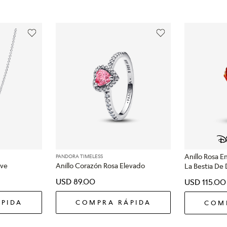
Anillo Rosa E
PANDORA TIMELESS
eve
Anillo Corazón Rosa Elevado
La Bestia De 
USD
89
.
00
USD
115
.
00
PIDA
COMPRA RÁPIDA
COM