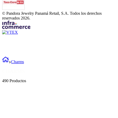
©
Pandora Jewelry Panamá Retail, S.A. Todos los derechos
reservados
2026
.
Charms
CHARMS
490
Productos
Crea tu diseño único con los charms de Pandora que mejor representan tu personalidad.
Combina diferentes tipos de charms sin olvidarte de la cadena de seguridad, separadores o
clips de Pandora para que tu brazalete esté equilibrada. Representan las pasiones, lugares y
personas que amas.