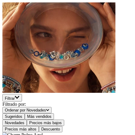
Filtrar
Filtrado por:
Ordenar por
Novedades
Sugeridos
Más vendidos
Novedades
Precios más bajos
Precios más altos
Descuento