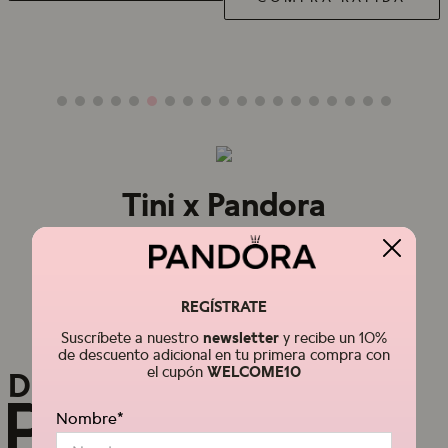
Tini x Pandora
Diseños inspirados en la naturaleza, creados para
combinarse y expresar tu estilo en cada momento.
REGÍSTRATE
Comprar Ahora
Suscríbete a nuestro
newsletter
y recibe un 10%
de descuento adicional en tu primera compra con
el cupón
WELCOME10
DISCOVER
Nombre*