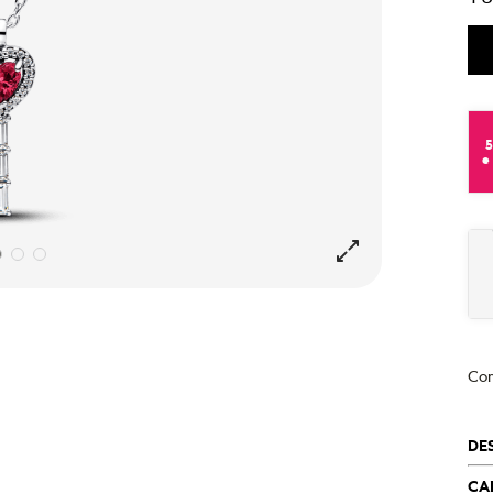
e
Co
DE
CA