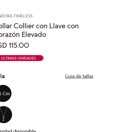
NDORA TIMELESS
llar Collier con Llave con
orazón Elevado
SD
115
.
00
ÚLTIMAS UNIDADES
lla
Guia de tallas
5 Cm
nidad disponible