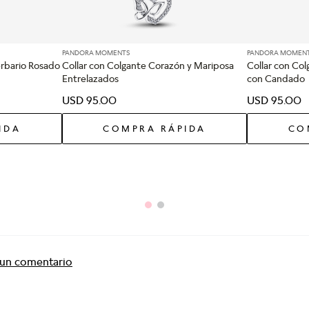
PANDORA MOMENTS
PANDORA MOMEN
erbario Rosado
Collar con Colgante Corazón y Mariposa
Collar con Co
Entrelazados
con Candado
USD
95
.
00
USD
95
.
00
IDA
COMPRA RÁPIDA
CO
r un comentario