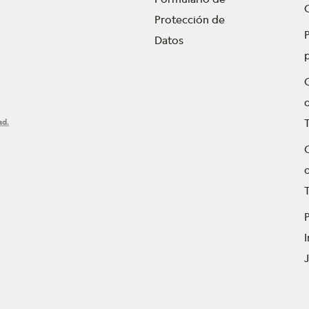
Protección de
P
Datos
ad.
T
P