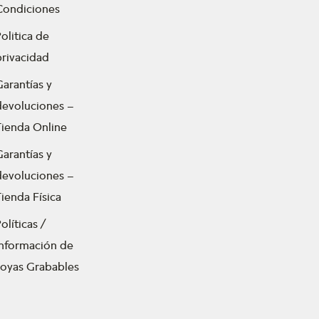
Condiciones
olitica de
privacidad
Garantías y
devoluciones –
Tienda Online
Garantías y
devoluciones –
ienda Física
olíticas /
Información de
Joyas Grabables