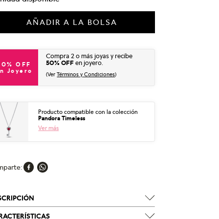
AÑADIR A LA BOLSA
Compra 2 o más joyas y recibe
50% OFF
en joyero.
50% OFF
n Joyero
(Ver
Términos y Condiciones
)
Producto compatible con la colección
Pandora Timeless
Ver más
mparte
SCRIPCIÓN
RACTERÍSTICAS