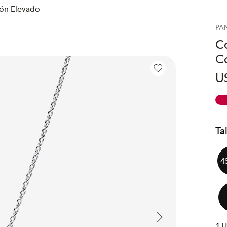
zón Elevado
PA
Co
C
U
Ta
4
1
U