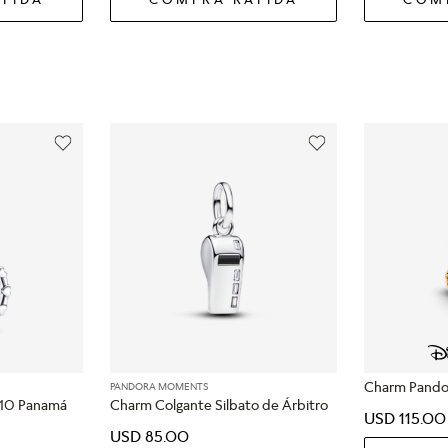
Charm Pando
PANDORA MOMENTS
l 10 Panamá
Charm Colgante Silbato de Árbitro
USD
115
.
00
USD
85
.
00