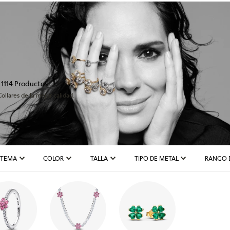
1114
Productos
ollares de la mejor calidad.
TEMA
COLOR
TALLA
TIPO DE METAL
RANGO 