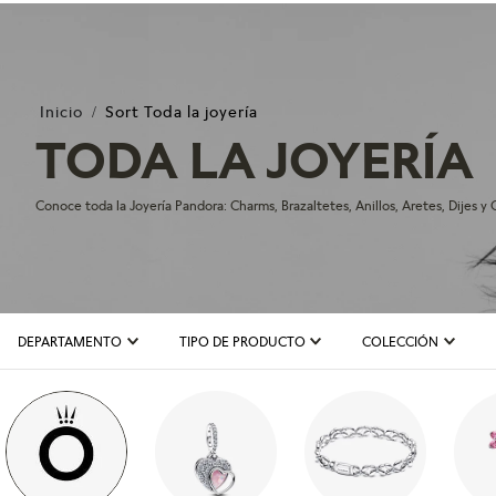
Sort Toda la joyería
TODA LA JOYERÍA
Conoce toda la Joyería Pandora: Charms, Brazaltetes, Anillos, Aretes, Dijes y C
DEPARTAMENTO
TIPO DE PRODUCTO
COLECCIÓN