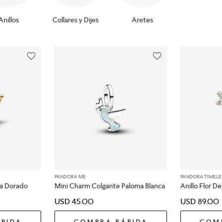
Anillos
Collares y Dijes
Aretes
PANDORA ME
PANDORA TIMELE
a Dorado
Mini Charm Colgante Paloma Blanca
Anillo Flor 
USD
45
.
00
USD
89
.
00
PIDA
COMPRA RÁPIDA
COM