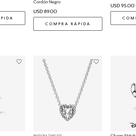
Cordón Negro
USD
95
.
00
USD
89
.
00
PIDA
COM
COMPRA RÁPIDA
Charm Stitch
PANDORA TIMELESS