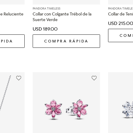
PANDORA TIMELESS
PANDORA TIMELE
de Reluciente
Collar con Colgante Trébol de la
Collar de Ten
Suerte Verde
USD
215
.
0
USD
189
.
00
COM
PIDA
COMPRA RÁPIDA