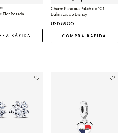
Charm Pandora Patch de 101
SS
is Flor Rosada
Dálmatas de Disney
0
USD
89
.
00
PRA RÁPIDA
COMPRA RÁPIDA