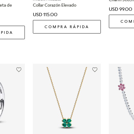
eta de
Collar Corazón Elevado
USD
99
.
00
USD
115
.
00
COM
COMPRA RÁPIDA
PIDA