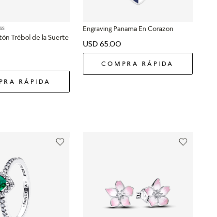
Engraving Panama En Corazon
SS
tón Trébol de la Suerte
USD
65
.
00
COMPRA RÁPIDA
PRA RÁPIDA