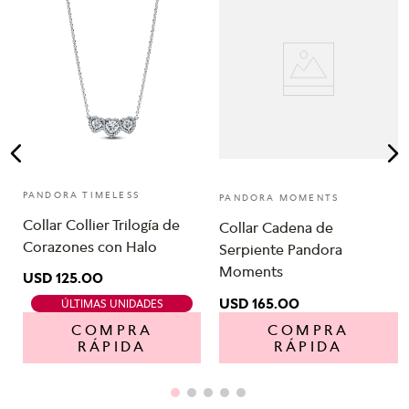
-
PANDORA TIMELESS
PANDORA MOMENTS
Collar Collier Trilogía de
Collar Cadena de
Corazones con Halo
Serpiente Pandora
Moments
USD
125
.
00
USD
165
.
00
ÚLTIMAS UNIDADES
COMPRA
COMPRA
RÁPIDA
RÁPIDA