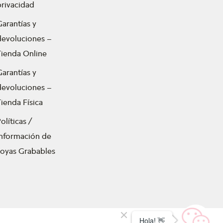
privacidad
Garantías y
devoluciones –
Tienda Online
Garantías y
devoluciones –
ienda Física
olíticas /
Información de
Joyas Grabables