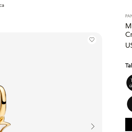
ca
PA
M
Cr
U
Ta
ú