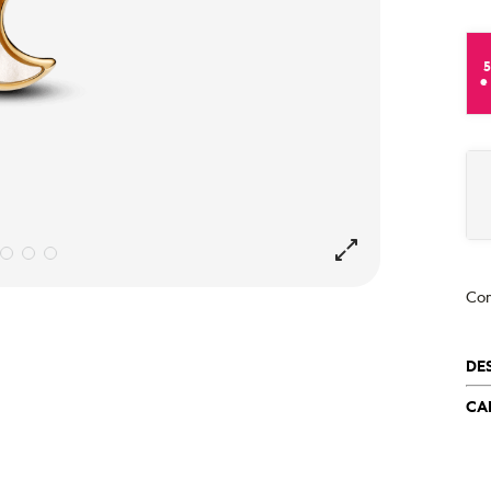
e
Co
DE
CA