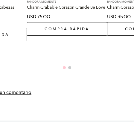
PANDORA MOMENTS
PANDORA MOMEN
cabezas
Charm Grabable Corazón Grande Be Love
Charm Corazó
USD
75
.
00
USD
35
.
00
COMPRA RÁPIDA
CO
IDA
r un comentario