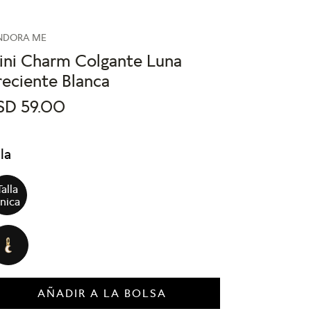
NDORA ME
ini Charm Colgante Luna
eciente Blanca
SD
59
.
00
lla
Talla
nica
AÑADIR A LA BOLSA