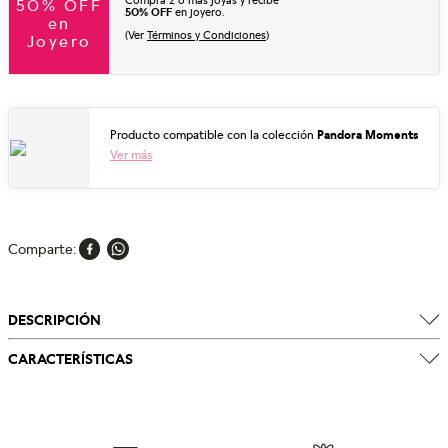
Compra 2 o más joyas y recibe
50% OFF
50% OFF
en joyero.
en
(Ver
Términos y Condiciones
)
Joyero
Producto compatible con la colección
Pandora Moments
Ver más
Comparte
DESCRIPCIÓN
CARACTERÍSTICAS