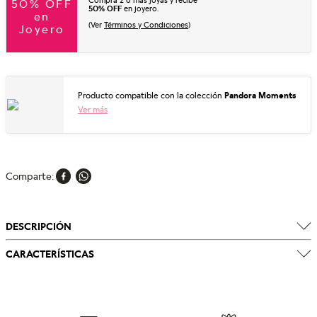
Compra 2 o más joyas y recibe
50% OFF
50% OFF
en joyero.
en
(Ver
Términos y Condiciones
)
Joyero
Producto compatible con la colección
Pandora Moments
Ver más
Comparte
DESCRIPCIÓN
CARACTERÍSTICAS