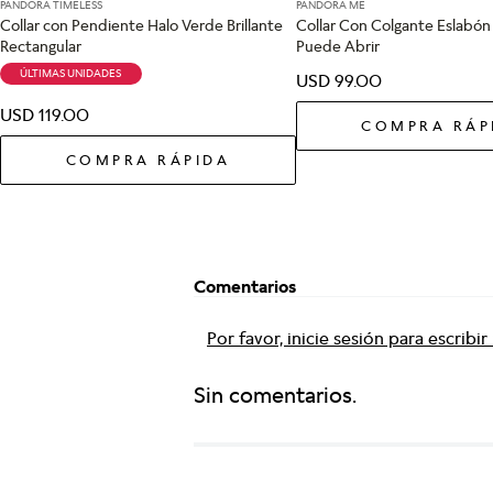
PANDORA TIMELESS
PANDORA ME
Collar con Pendiente Halo Verde Brillante
Collar Con Colgante Eslabó
Rectangular
Puede Abrir
ÚLTIMAS UNIDADES
USD
99
.
00
USD
119
.
00
COMPRA RÁP
COMPRA RÁPIDA
Comentarios
Por favor, inicie sesión para escribi
Sin comentarios.