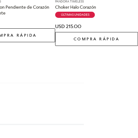
S
PANDORA TIMELESS
r con Pendiente de Corazón
Choker Halo Corazón
nte
ÚLTIMAS UNIDADES
USD
215
.
00
MPRA RÁPIDA
COMPRA RÁPIDA