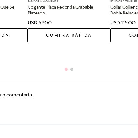
PANDORA MOMENTS
PANDORA TIMELES
n Que Se
Colgante Placa Redonda Grabable
Collar Collie
Plateado
Doble Relucie
USD
69
.
00
USD
115
.
00
IDA
COMPRA RÁPIDA
CO
r un comentario