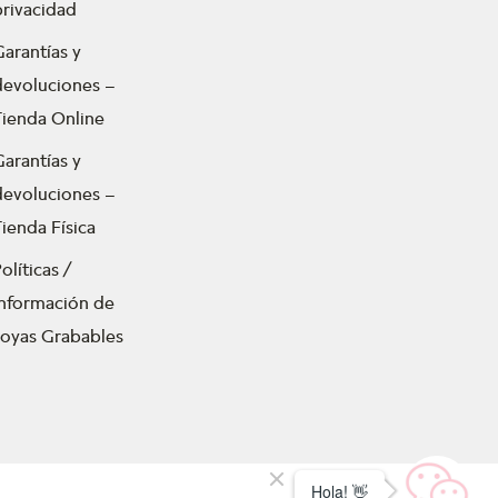
privacidad
Garantías y
devoluciones –
Tienda Online
Garantías y
devoluciones –
ienda Física
olíticas /
Información de
Joyas Grabables