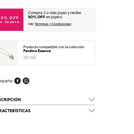
Compra 2 o más joyas y recibe
50% OFF
en joyero.
50% OFF
n Joyero
(Ver
Términos y Condiciones
)
Producto compatible con la colección
Pandora Essence
Ver más
mparte
SCRIPCIÓN
RACTERÍSTICAS