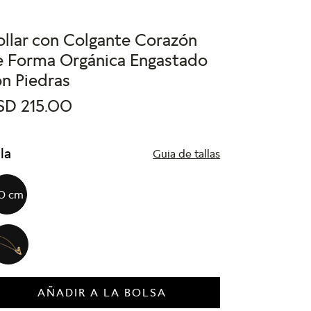
ollar con Colgante Corazón
e Forma Orgánica Engastado
n Piedras
SD
215
.
00
lla
Guia de tallas
0 cm
AÑADIR A LA BOLSA