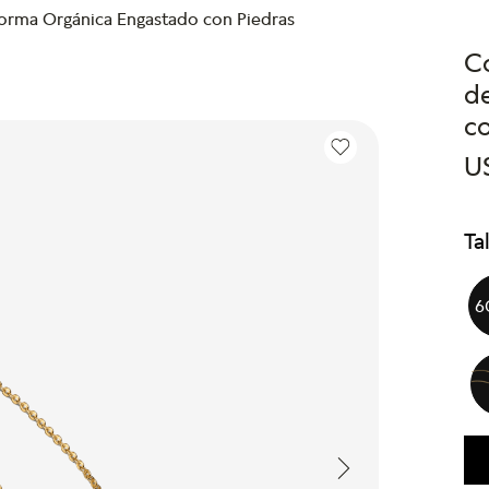
orma Orgánica Engastado con Piedras
C
d
co
U
Ta
6