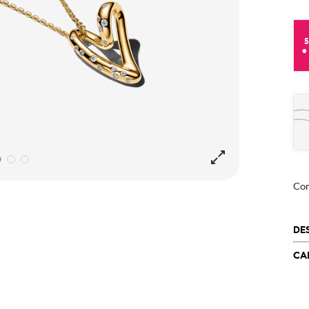
e
Co
DE
CA