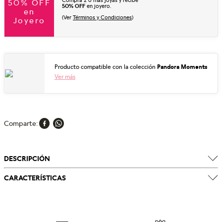
Compra 2 o más joyas y recibe
50% OFF
50% OFF
en joyero.
en
(Ver
Términos y Condiciones
)
Joyero
Producto compatible con la colección
Pandora Moments
Ver más
Comparte
DESCRIPCIÓN
CARACTERÍSTICAS