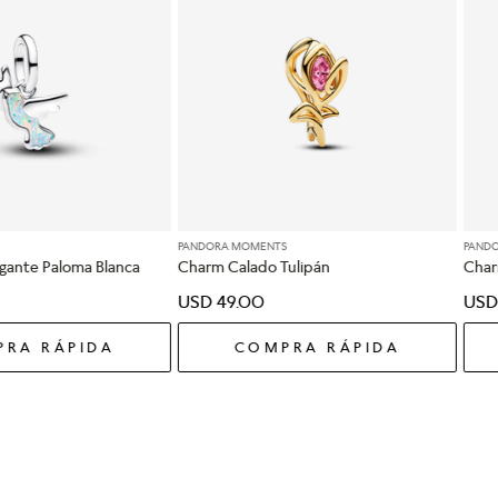
PANDORA MOMENTS
PAND
gante Paloma Blanca
Charm Calado Tulipán
Char
USD
49
.
00
USD
RA RÁPIDA
COMPRA RÁPIDA