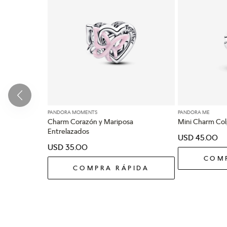
PANDORA MOMENTS
PANDORA ME
Charm Corazón y Mariposa
Mini Charm Col
Entrelazados
USD
45
.
00
USD
35
.
00
COMP
COMPRA RÁPIDA