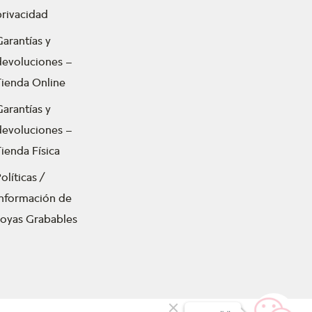
privacidad
Garantías y
devoluciones –
Tienda Online
Garantías y
devoluciones –
ienda Física
olíticas /
Información de
Joyas Grabables