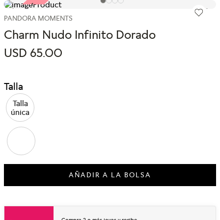
ARMA TU SET
ARMA TU SET
PANDORA MOMENTS
Charm Nudo Infinito Dorado
USD
65
.
00
Talla
Talla
única
AÑADIR A LA BOLSA