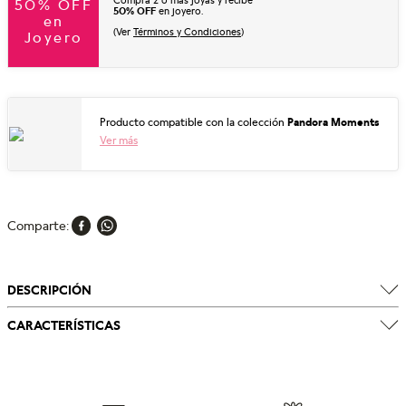
Compra 2 o más joyas y recibe
50% OFF
50% OFF
en joyero.
en
(Ver
Términos y Condiciones
)
Joyero
Producto compatible con la colección
Pandora Moments
Ver más
Comparte
DESCRIPCIÓN
CARACTERÍSTICAS