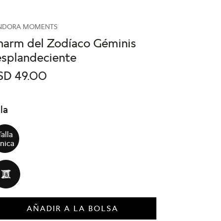
NDORA MOMENTS
harm del Zodíaco Géminis
esplandeciente
SD
49
.
00
lla
Talla
nica
AÑADIR A LA BOLSA