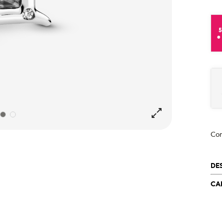
e
Co
DE
CA