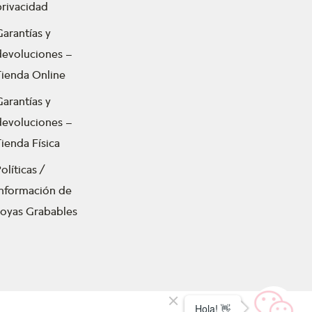
privacidad
Garantías y
devoluciones –
Tienda Online
Garantías y
devoluciones –
ienda Física
olíticas /
Información de
Joyas Grabables