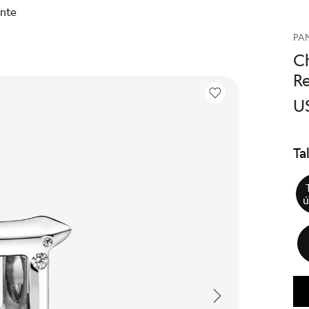
ente
PA
C
R
U
Ta
ú