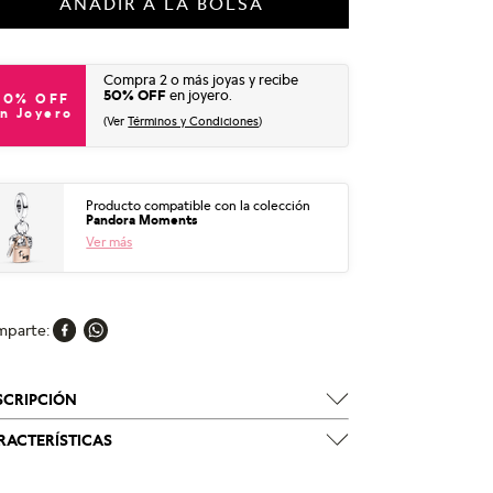
AÑADIR A LA BOLSA
Compra 2 o más joyas y recibe
50% OFF
en joyero.
50% OFF
n Joyero
(Ver
Términos y Condiciones
)
Producto compatible con la colección
Pandora Moments
Ver más
mparte
SCRIPCIÓN
RACTERÍSTICAS