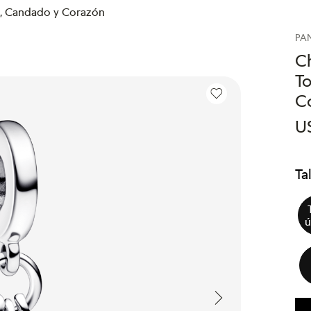
e, Candado y Corazón
PA
C
To
C
U
Ta
ú