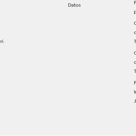
P
Datos
ad.
T
P