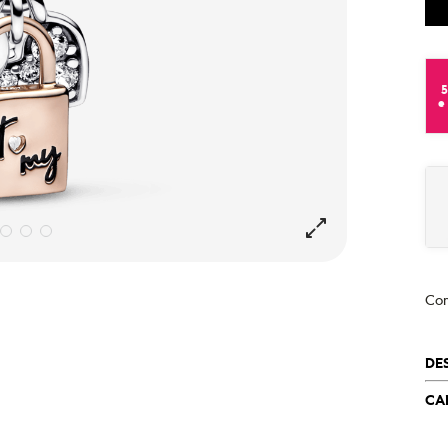
e
Co
DE
CA