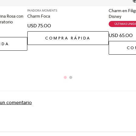
Charm en Fili
PANDORA MOMENTS
ina Rosa con
Charm Foca
Disney
ratorio
ÚLTIMAS UNID
USD
75
.
00
USD
65
.
00
COMPRA RÁPIDA
IDA
CO
r un comentario