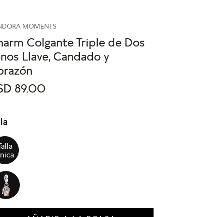
NDORA MOMENTS
harm Colgante Triple de Dos
nos Llave, Candado y
orazón
SD
89
.
00
lla
Talla
nica