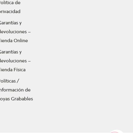
olitica de
privacidad
Garantías y
devoluciones –
Tienda Online
Garantías y
devoluciones –
ienda Física
olíticas /
Información de
Joyas Grabables