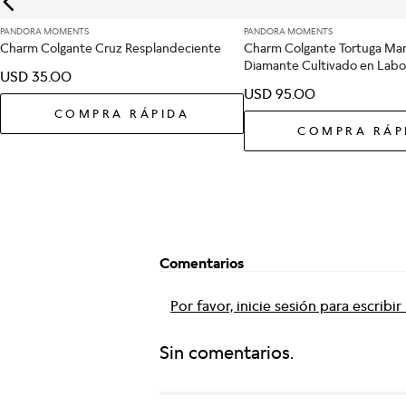
PANDORA MOMENTS
PANDORA MOMENTS
Charm Colgante Cruz Resplandeciente
Charm Colgante Tortuga Mar
Diamante Cultivado en Labo
USD
35
.
00
USD
95
.
00
COMPRA RÁPIDA
COMPRA RÁP
Comentarios
Por favor, inicie sesión para escribi
Sin comentarios.