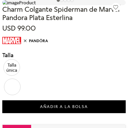
Charm Colgante Spiderman de Marvel
Pandora Plata Esterlina
USD
99
.
00
Talla
Talla
única
AÑADIR A LA BOLSA