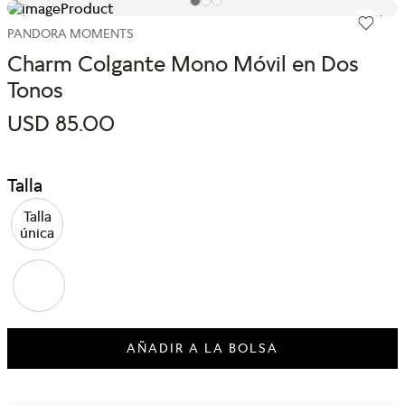
PANDORA MOMENTS
Charm Colgante Mono Móvil en Dos
Tonos
USD
85
.
00
Talla
Talla
única
AÑADIR A LA BOLSA