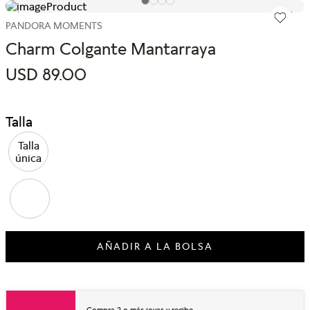
PANDORA MOMENTS
Charm Colgante Mantarraya
USD
89
.
00
Talla
Talla
única
AÑADIR A LA BOLSA