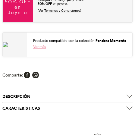
Compra 2 o más joyas y recibe
50% OFF
50% OFF
en joyero.
en
(Ver
Términos y Condiciones
)
Joyero
Producto compatible con la colección
Pandora Moments
Ver más
Comparte
DESCRIPCIÓN
CARACTERÍSTICAS