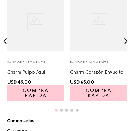
e
PANDORA MOMENTS
PANDORA MOMENTS
Charm Pulpo Azul
Charm Corazón Envuelto
USD
49
.
00
USD
65
.
00
COMPRA
COMPRA
RÁPIDA
RÁPIDA
Comentarios
Cargando...