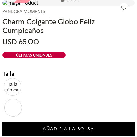
ARMA TU SET
ARMA TU SET
PANDORA MOMENTS
Charm Colgante Globo Feliz
Cumpleaños
USD
65
.
00
ÚLTIMAS UNIDADES
Talla
Talla
única
AÑADIR A LA BOLSA