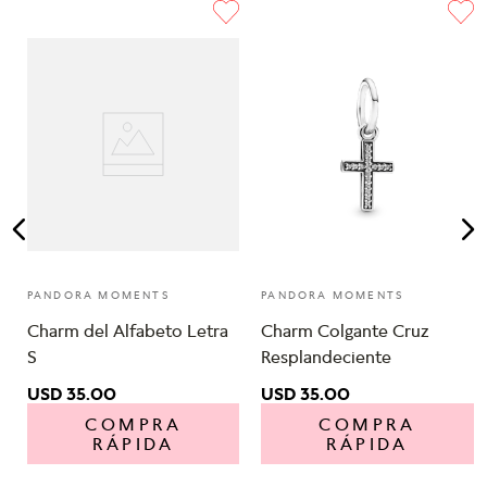
e
PANDORA MOMENTS
PANDORA MOMENTS
Charm del Alfabeto Letra
Charm Colgante Cruz
S
Resplandeciente
USD
35
.
00
USD
35
.
00
COMPRA
COMPRA
RÁPIDA
RÁPIDA