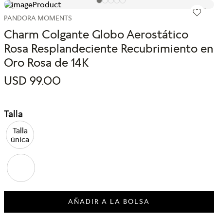
PANDORA MOMENTS
Charm Colgante Globo Aerostático
Rosa Resplandeciente Recubrimiento en
Oro Rosa de 14K
USD
99
.
00
Talla
Talla
única
AÑADIR A LA BOLSA