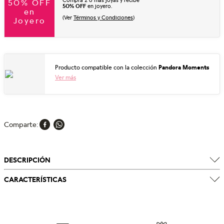
Compra 2 o más joyas y recibe
50% OFF
50% OFF
en joyero.
en
(Ver
Términos y Condiciones
)
Joyero
Producto compatible con la colección
Pandora Moments
Ver más
Comparte
DESCRIPCIÓN
CARACTERÍSTICAS