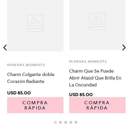
n
PANDORA MOMENTS
PANDORA MOMENTS
Charm Que Se Puede
Charm Colgante doble
Abrir Ataúd Que Brilla En
Corazón Radiante
La Oscuridad
USD
85
.
00
USD
85
.
00
COMPRA
COMPRA
RÁPIDA
RÁPIDA