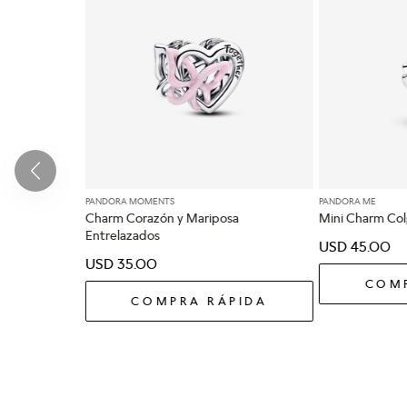
PANDORA MOMENTS
PANDORA ME
Charm Corazón y Mariposa
Mini Charm Col
Entrelazados
USD
45
.
00
USD
35
.
00
COMP
COMPRA RÁPIDA