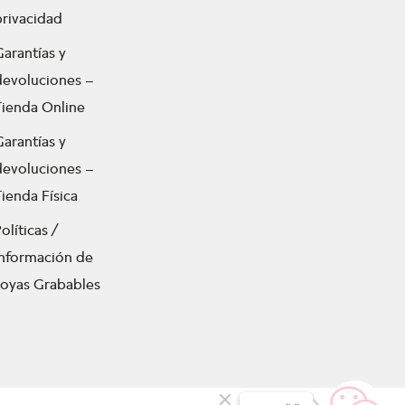
privacidad
Garantías y
devoluciones –
Tienda Online
Garantías y
devoluciones –
ienda Física
olíticas /
Información de
Joyas Grabables