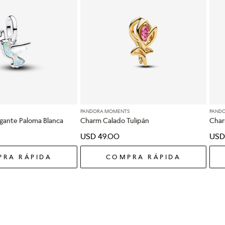
PANDORA MOMENTS
PAND
gante Paloma Blanca
Charm Calado Tulipán
Char
USD
49
.
00
USD
RA RÁPIDA
COMPRA RÁPIDA