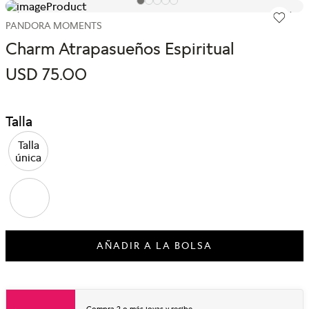
PANDORA MOMENTS
Charm Atrapasueños Espiritual
USD
75
.
00
Talla
Talla
única
AÑADIR A LA BOLSA