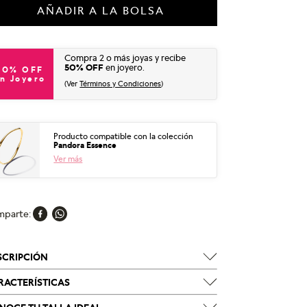
AÑADIR A LA BOLSA
Compra 2 o más joyas y recibe
50% OFF
en joyero.
50% OFF
n Joyero
(Ver
Términos y Condiciones
)
Producto compatible con la colección
Pandora Essence
Ver más
mparte
SCRIPCIÓN
RACTERÍSTICAS