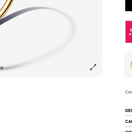
e
Co
DE
CA