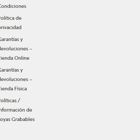
Condiciones
olitica de
privacidad
Garantías y
devoluciones –
Tienda Online
Garantías y
devoluciones –
ienda Física
olíticas /
Información de
Joyas Grabables