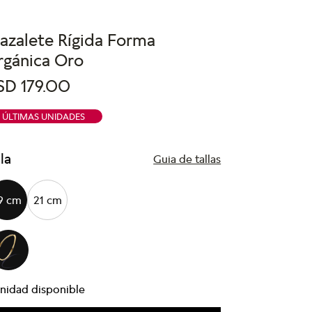
azalete Rígida Forma
rgánica Oro
SD
179
.
00
ÚLTIMAS UNIDADES
lla
Guia de tallas
9 cm
21 cm
nidad disponible