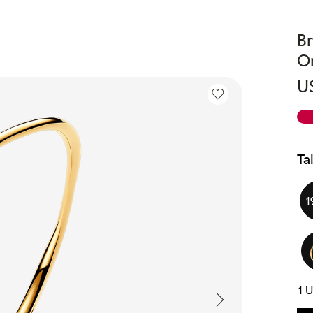
Br
O
U
Ta
1
1
U