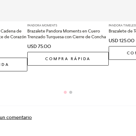
PANDORA MOMENTS
PANDORA TIMELES
 Cadena de
Brazalete Pandora Moments en Cuero
Brazalete de T
nte de Corazón
Trenzado Turquesa con Cierre de Concha
USD
125
.
00
USD
75
.
00
CO
COMPRA RÁPIDA
IDA
r un comentario