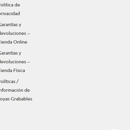
olitica de
privacidad
Garantías y
devoluciones –
Tienda Online
Garantías y
devoluciones –
ienda Física
olíticas /
Información de
Joyas Grabables