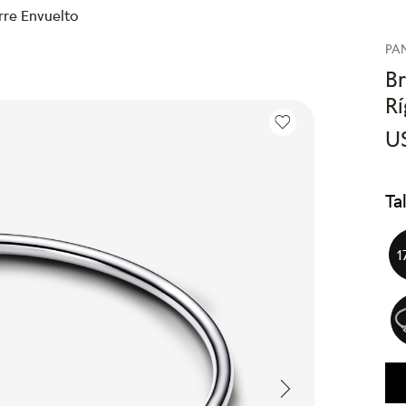
rre Envuelto
PA
B
Rí
U
Ta
1