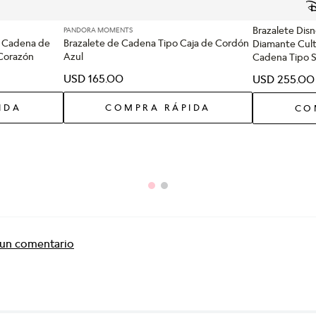
Brazalete Dis
PANDORA MOMENTS
 Cadena de
Brazalete de Cadena Tipo Caja de Cordón
Diamante Cult
 Corazón
Azul
Cadena Tipo 
USD
165
.
00
USD
255
.
00
IDA
COMPRA RÁPIDA
CO
r un comentario