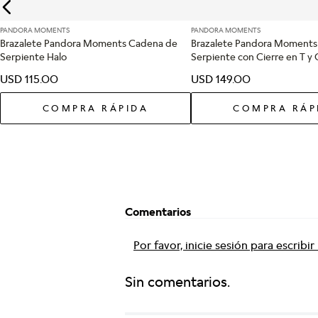
PANDORA MOMENTS
PANDORA MOMENTS
Brazalete Pandora Moments Cadena de
Brazalete Pandora Moments
Serpiente Halo
Serpiente con Cierre en T y
USD
115
.
00
USD
149
.
00
COMPRA RÁPIDA
COMPRA RÁP
Comentarios
Por favor, inicie sesión para escribi
Sin comentarios.