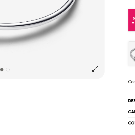
e
Co
DE
CA
CO