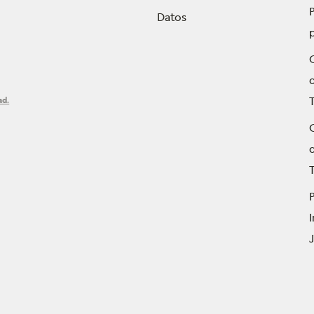
P
Datos
ad.
T
P