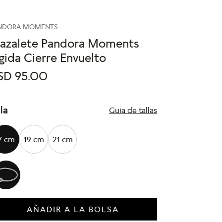
NDORA MOMENTS
razalete Pandora Moments
gida Cierre Envuelto
SD
95
.
00
lla
Guia de tallas
7 cm
19 cm
21 cm
AÑADIR A LA BOLSA