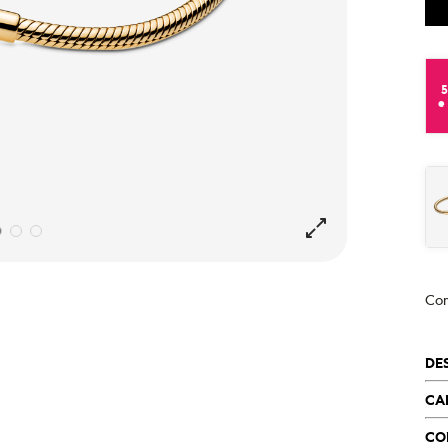
e
Co
DE
CA
CO