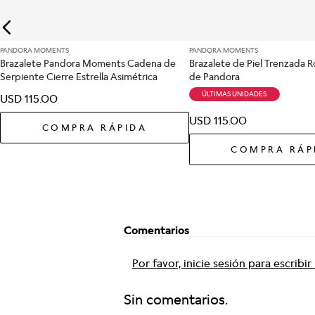
PANDORA MOMENTS
PANDORA MOMENTS
Brazalete Pandora Moments Cadena de
Brazalete de Piel Trenzada 
Serpiente Cierre Estrella Asimétrica
de Pandora
ÚLTIMAS UNIDADES
USD
115
.
00
USD
115
.
00
COMPRA RÁPIDA
COMPRA RÁP
Comentarios
Por favor, inicie sesión para escribi
Sin comentarios.