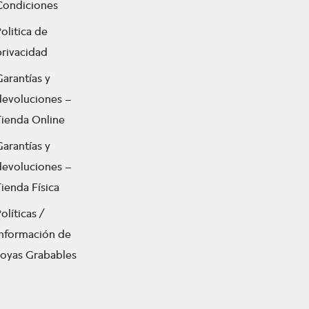
Condiciones
olitica de
privacidad
Garantías y
devoluciones –
Tienda Online
Garantías y
devoluciones –
ienda Física
olíticas /
Información de
Joyas Grabables