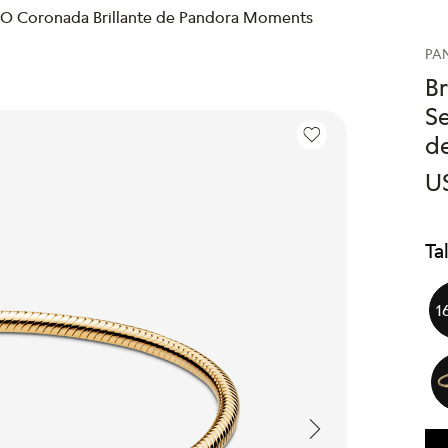
 O Coronada Brillante de Pandora Moments
PA
B
Se
d
U
Ta
1