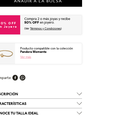
AÑADIR A LA BOLSA
Compra 2 o más joyas y recibe
50% OFF
en joyero.
50% OFF
n Joyero
(Ver
Términos y Condiciones
)
Producto compatible con la colección
Pandora Moments
Ver más
mparte
SCRIPCIÓN
RACTERÍSTICAS
NOCE TU TALLA IDEAL