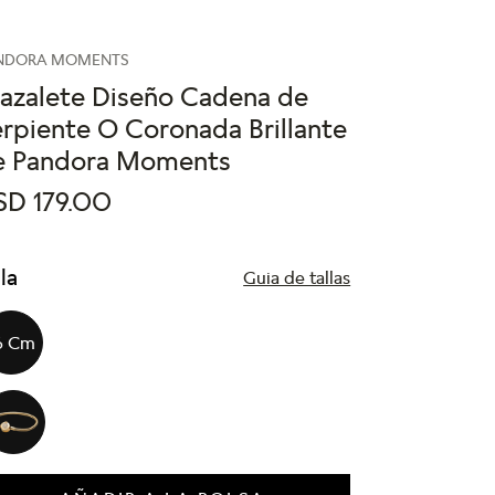
NDORA MOMENTS
razalete Diseño Cadena de
rpiente O Coronada Brillante
e Pandora Moments
SD
179
.
00
lla
Guia de tallas
6 Cm