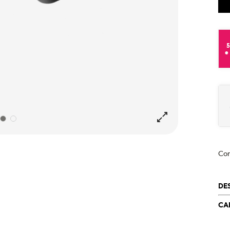
e
Co
DE
CA