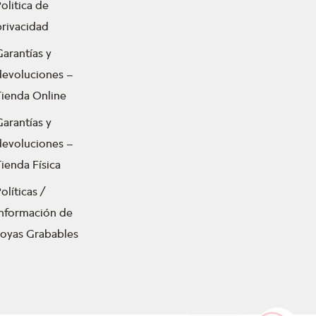
olitica de
privacidad
Garantías y
devoluciones –
Tienda Online
Garantías y
devoluciones –
ienda Física
olíticas /
Información de
Joyas Grabables