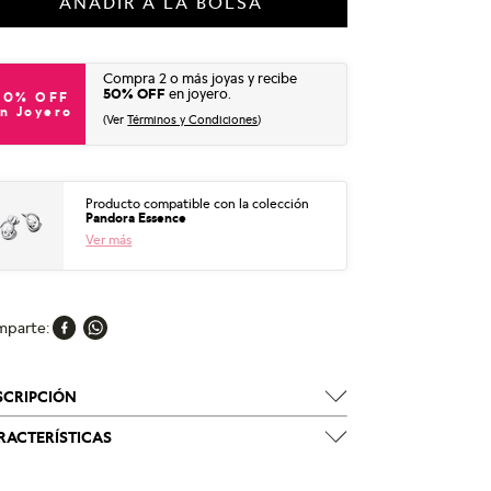
AÑADIR A LA BOLSA
Compra 2 o más joyas y recibe
50% OFF
en joyero.
50% OFF
n Joyero
(Ver
Términos y Condiciones
)
Producto compatible con la colección
Pandora Essence
Ver más
mparte
SCRIPCIÓN
RACTERÍSTICAS