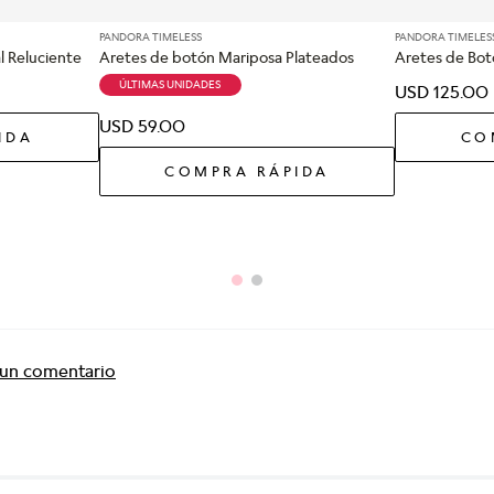
PANDORA TIMELESS
PANDORA TIMELES
l Reluciente
Aretes de botón Mariposa Plateados
Aretes de Bot
ÚLTIMAS UNIDADES
USD
125
.
00
USD
59
.
00
IDA
CO
COMPRA RÁPIDA
r un comentario