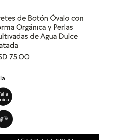
retes de Botón Óvalo con
rma Orgánica y Perlas
ultivadas de Agua Dulce
ratada
SD
75
.
00
lla
Talla
nica