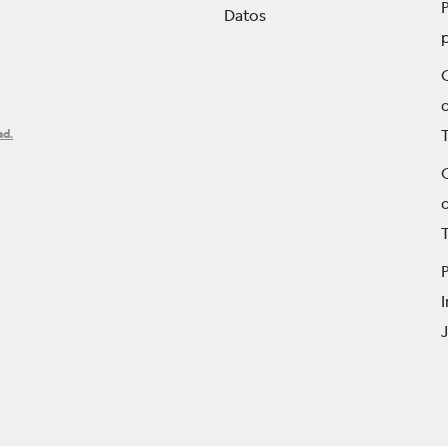
P
Datos
ad.
T
P