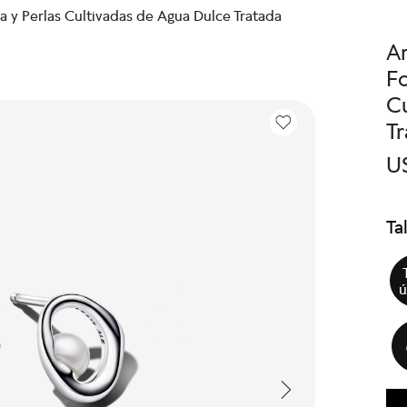
 y Perlas Cultivadas de Agua Dulce Tratada
A
Fo
C
T
U
Ta
ú