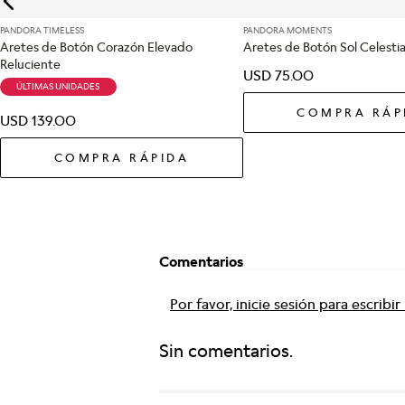
PANDORA TIMELESS
PANDORA MOMENTS
Aretes de Botón Corazón Elevado
Aretes de Botón Sol Celestia
Reluciente
USD
75
.
00
ÚLTIMAS UNIDADES
COMPRA RÁP
USD
139
.
00
COMPRA RÁPIDA
Comentarios
Por favor, inicie sesión para escribi
Sin comentarios.