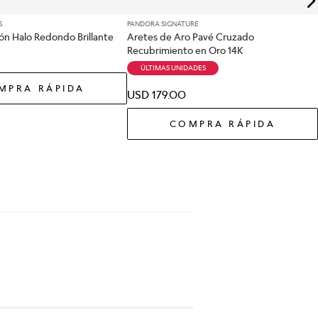
S
PANDORA SIGNATURE
ón Halo Redondo Brillante
Aretes de Aro Pavé Cruzado
Recubrimiento en Oro 14K
ÚLTIMAS UNIDADES
MPRA RÁPIDA
USD
179
.
00
COMPRA RÁPIDA