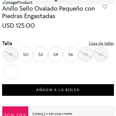
Anillo Sello Ovalado Pequeño con
Piedras Engastadas
USD
125
.
00
Talla
Guia de tallas
48
50
52
54
56
58
60
AÑADIR A LA BOLSA
Compra 2 o más joyas y recibe
50% OFF