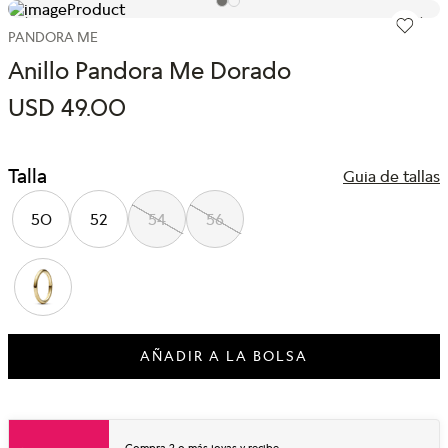
PANDORA ME
Anillo Pandora Me Dorado
USD
49
.
00
Talla
Guia de tallas
50
52
54
56
AÑADIR A LA BOLSA