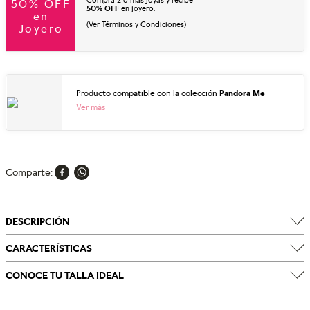
Compra 2 o más joyas y recibe
50% OFF
50% OFF
en joyero.
en
(Ver
Términos y Condiciones
)
Joyero
Producto compatible con la colección
Pandora Me
Ver más
Comparte
DESCRIPCIÓN
CARACTERÍSTICAS
CONOCE TU TALLA IDEAL