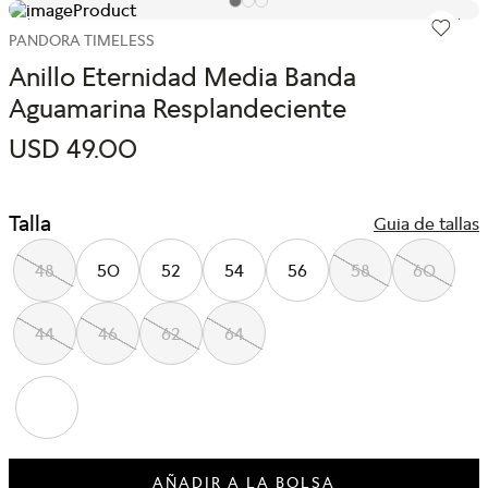
PANDORA TIMELESS
Anillo Eternidad Media Banda
Aguamarina Resplandeciente
USD
49
.
00
Talla
Guia de tallas
48
50
52
54
56
58
60
44
46
62
64
AÑADIR A LA BOLSA