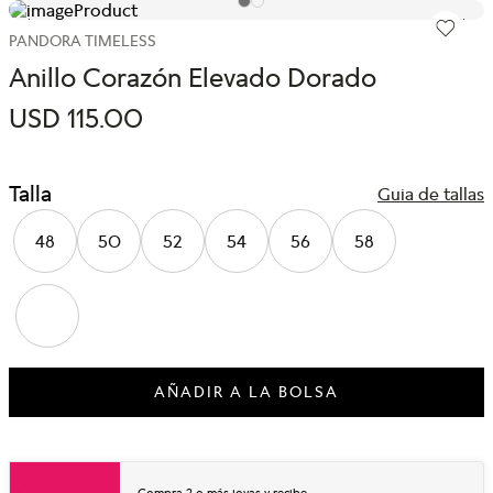
PANDORA TIMELESS
Anillo Corazón Elevado Dorado
USD
115
.
00
Talla
Guia de tallas
48
50
52
54
56
58
AÑADIR A LA BOLSA