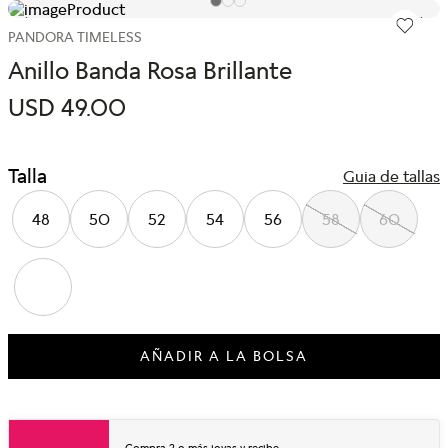
PANDORA TIMELESS
Anillo Banda Rosa Brillante
USD
49
.
00
Talla
Guia de tallas
48
50
52
54
56
58
60
AÑADIR A LA BOLSA