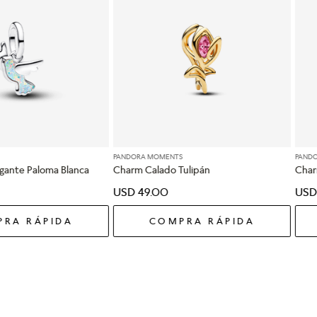
PANDORA MOMENTS
PAND
gante Paloma Blanca
Charm Calado Tulipán
Char
USD
49
.
00
USD
RA RÁPIDA
COMPRA RÁPIDA