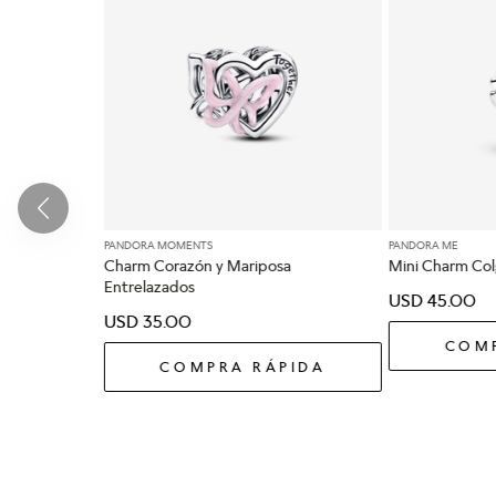
PANDORA MOMENTS
PANDORA ME
Charm Corazón y Mariposa
Mini Charm Col
Entrelazados
USD
45
.
00
USD
35
.
00
COMP
COMPRA RÁPIDA