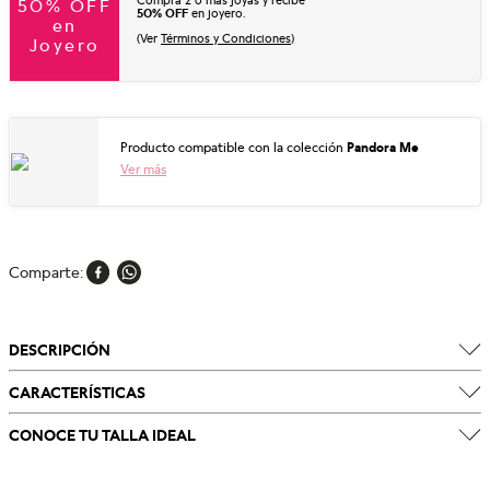
Compra 2 o más joyas y recibe
50% OFF
50% OFF
en joyero.
en
(Ver
Términos y Condiciones
)
Joyero
Producto compatible con la colección
Pandora Me
Ver más
Comparte
DESCRIPCIÓN
CARACTERÍSTICAS
CONOCE TU TALLA IDEAL