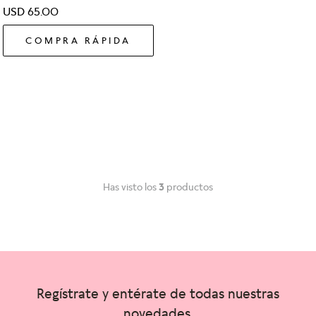
USD
65
.
00
COMPRA RÁPIDA
Has visto los
3
productos
Regístrate y entérate de todas nuestras
novedades.