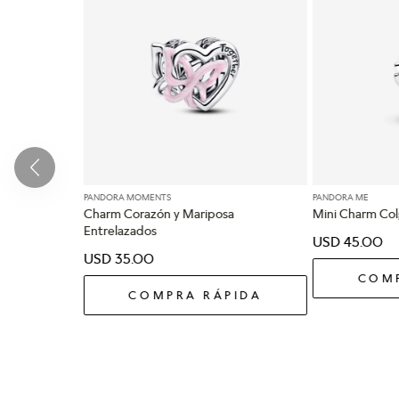
PANDORA MOMENTS
PANDORA ME
Charm Corazón y Mariposa
Mini Charm Col
Entrelazados
USD
45
.
00
USD
35
.
00
COMP
COMPRA RÁPIDA