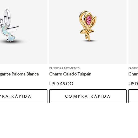
PANDORA MOMENTS
PAND
gante Paloma Blanca
Charm Calado Tulipán
Char
USD
49
.
00
USD
RA RÁPIDA
COMPRA RÁPIDA