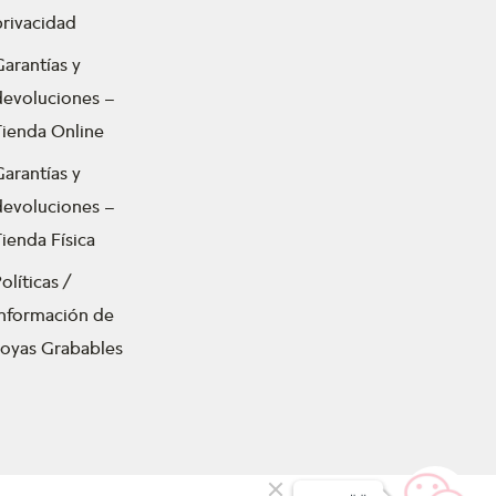
privacidad
Garantías y
devoluciones –
Tienda Online
Garantías y
devoluciones –
ienda Física
olíticas /
Información de
Joyas Grabables