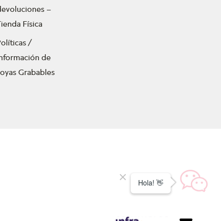
devoluciones –
ienda Física
olíticas /
Información de
Joyas Grabables