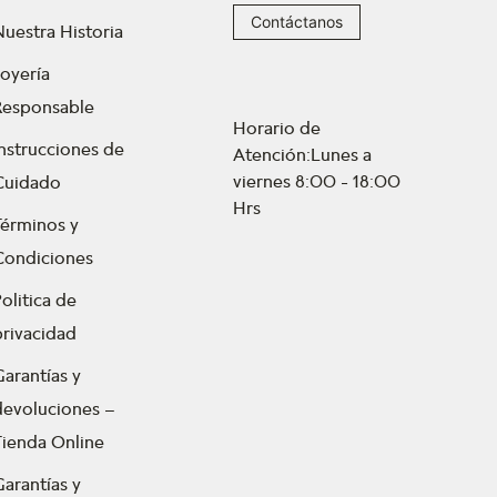
Contáctanos
Nuestra Historia
Joyería
Responsable
Horario de
Instrucciones de
Atención:Lunes a
viernes 8:00 - 18:00
Cuidado
Hrs
Términos y
Condiciones
olitica de
privacidad
Garantías y
devoluciones –
Tienda Online
Garantías y