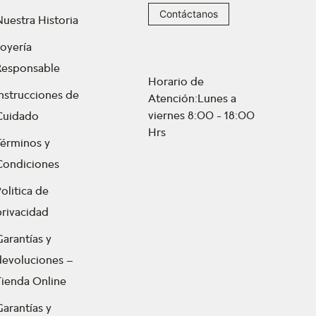
Contáctanos
Nuestra Historia
Joyería
Responsable
Horario de
Instrucciones de
Atención:Lunes a
viernes 8:00 - 18:00
Cuidado
Hrs
Términos y
Condiciones
olitica de
privacidad
Garantías y
devoluciones –
Tienda Online
Garantías y