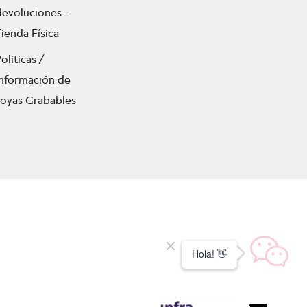
devoluciones –
ienda Física
olíticas /
Información de
Joyas Grabables