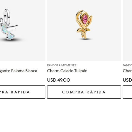
PANDORA MOMENTS
PAND
gante Paloma Blanca
Charm Calado Tulipán
Char
USD
49
.
00
USD
RA RÁPIDA
COMPRA RÁPIDA