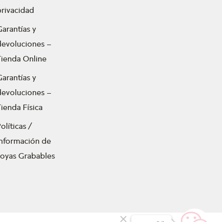
privacidad
Garantías y
devoluciones –
Tienda Online
Garantías y
devoluciones –
ienda Física
olíticas /
Información de
Joyas Grabables