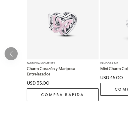
PANDORA MOMENTS
PANDORA ME
Charm Corazón y Mariposa
Mini Charm Col
Entrelazados
USD
45
.
00
USD
35
.
00
COMP
COMPRA RÁPIDA