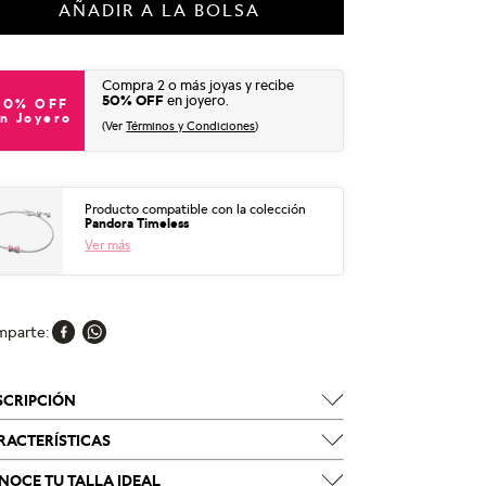
AÑADIR A LA BOLSA
Compra 2 o más joyas y recibe
50% OFF
en joyero.
50% OFF
n Joyero
(Ver
Términos y Condiciones
)
Producto compatible con la colección
Pandora Timeless
Ver más
mparte
SCRIPCIÓN
RACTERÍSTICAS
NOCE TU TALLA IDEAL