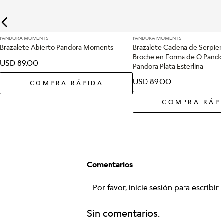
PANDORA MOMENTS
PANDORA MOMENTS
Brazalete Abierto Pandora Moments
Brazalete Cadena de Serpie
Broche en Forma de O Pan
USD
89
.
00
Pandora Plata Esterlina
USD
89
.
00
COMPRA RÁPIDA
COMPRA RÁP
Comentarios
Por favor, inicie sesión para escribi
Sin comentarios.