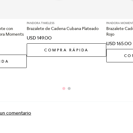
PANDORA TIMELESS
PANDORA MOMEN
nte con
Brazalete de Cadena Cubana Plateado
Brazalete Cad
dora Moments
Rojo
USD
149
.
00
USD
165
.
00
COMPRA RÁPIDA
CO
IDA
r un comentario