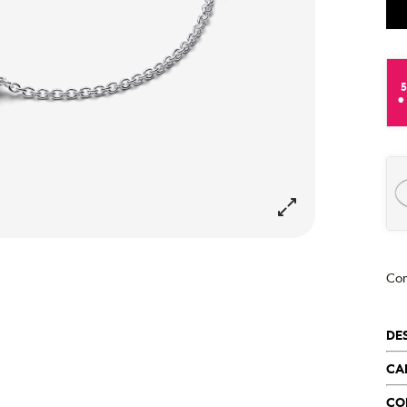
e
Co
DE
CA
CO