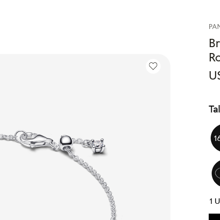
PA
B
R
U
Ta
1
1
U