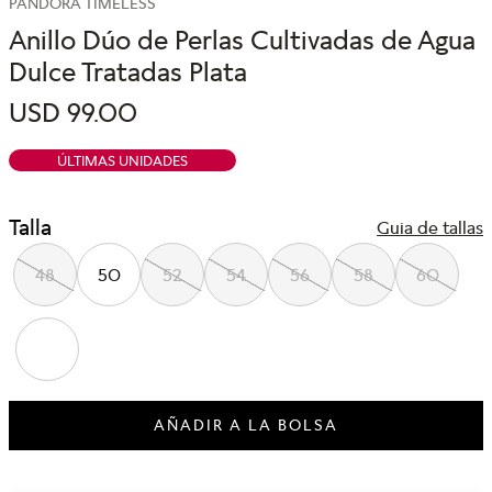
PANDORA TIMELESS
Anillo Dúo de Perlas Cultivadas de Agua
Dulce Tratadas Plata
USD
99
.
00
ÚLTIMAS UNIDADES
Talla
Guia de tallas
48
50
52
54
56
58
60
AÑADIR A LA BOLSA