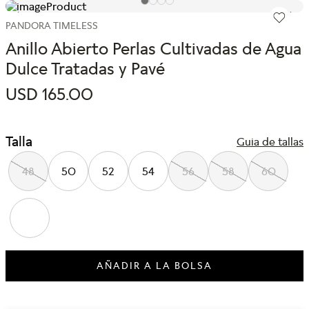
PANDORA TIMELESS
Anillo Abierto Perlas Cultivadas de Agua
Dulce Tratadas y Pavé
USD
165
.
00
Talla
Guia de tallas
48
50
52
54
56
58
60
AÑADIR A LA BOLSA