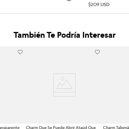
$209 USD
También Te Podría Interesar
PANDORA MOMENTS
PANDORA ME
ansparente
Charm Que Se Puede Abrir Ataúd Que
Charm Talismá