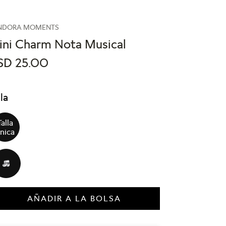
NDORA MOMENTS
ini Charm Nota Musical
SD
25
.
00
lla
Talla
nica
AÑADIR A LA BOLSA