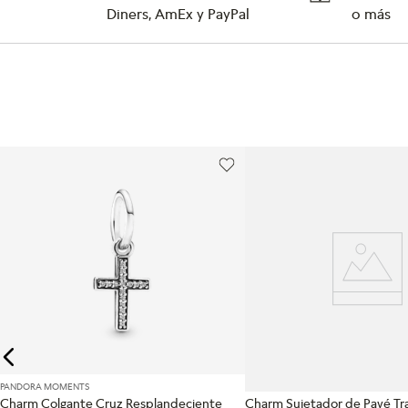
Diners, AmEx y PayPal
o más
PANDORA MOMENTS
PANDORA MOMENTS
Charm Colgante Cruz Resplandeciente
Charm Sujetador de Pavé Tr