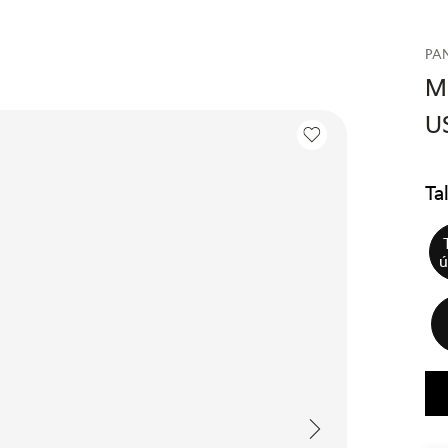
PA
M
U
Ta
ú