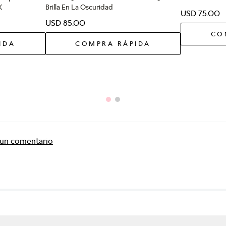
K
Brilla En La Oscuridad
USD
75
.
00
USD
85
.
00
CO
IDA
COMPRA RÁPIDA
r un comentario