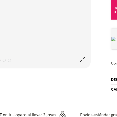
e
Co
DE
CA
F
en tu Joyero al llevar 2 joyas
Envíos estándar grat