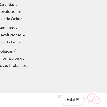
Garantías y
devoluciones –
Tienda Online
Garantías y
devoluciones –
ienda Física
olíticas /
Información de
Joyas Grabables