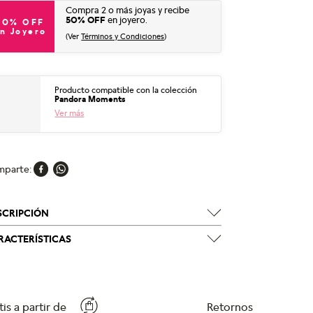
Compra 2 o más joyas y recibe
50% OFF
en joyero.
50% OFF
n Joyero
(Ver
Términos y Condiciones
)
Producto compatible con la colección
Pandora Moments
Ver más
mparte
SCRIPCIÓN
RACTERÍSTICAS
is a partir de
Retornos