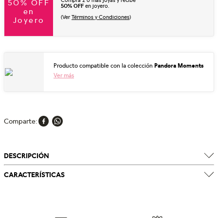
Compra 2 o más joyas y recibe
50% OFF
50% OFF
en joyero.
en
(Ver
Términos y Condiciones
)
Joyero
Producto compatible con la colección
Pandora Moments
Ver más
Comparte
DESCRIPCIÓN
CARACTERÍSTICAS