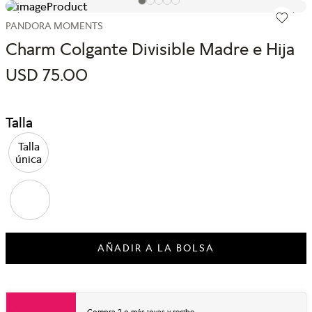
PANDORA MOMENTS
Charm Colgante Divisible Madre e Hija
USD
75
.
00
Talla
Talla
única
AÑADIR A LA BOLSA